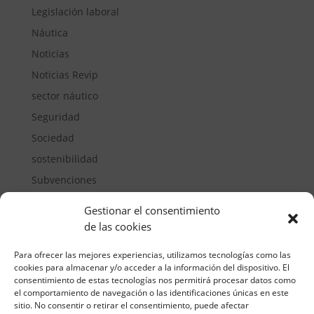
Legislación laboral
Náutica
Noticias
Noticias Revip
sector náutico
Seguridad
Sociedad
sostenibilidad
Subvenciones
Suelos pisables
Gestionar el consentimiento
Transporte
de las cookies
Vivienda
Para ofrecer las mejores experiencias, utilizamos tecnologías como las
cookies para almacenar y/o acceder a la información del dispositivo. El
consentimiento de estas tecnologías nos permitirá procesar datos como
el comportamiento de navegación o las identificaciones únicas en este
sitio. No consentir o retirar el consentimiento, puede afectar