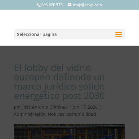
963 620 573
revip@revip.com
Seleccionar página
El lobby del vidrio
europeo defiende un
marco jurídico sólido
energético post 2030
por
José Antonio Giménez
|
Jun 17, 2026
|
Administración
,
Noticias
,
sostenibilidad