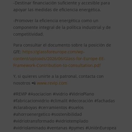
-Destinar financiación suficiente y accesible para
apoyar las medidas de eficiencia energética.
-Promover la eficiencia energética como un
componente integral de la política industrial y de
competitividad.
Para consultar el documento sobre la posición de
GfE:
https://glassforeurope.com/wp-
content/uploads/2026/06/Glass-for-Europe-EE-
Framework-Contribution-to-consultation.pdf
Y, si quieres unirte a la patronal, contacta con
nosotros 📲
www.revip.com
#REVIP #Asociacion #ividrio #VidrioPlano
#fabricacionvidrio #climalit #decoración #fachadas
#claraboyas #cerramientos #suelos
#ahorroenergetico #sostenibilidad
#vidriotransformado #vidriotemplado
#vidriolaminado #ventanas #pymes #UniónEuropea