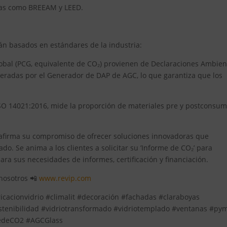
iosas como BREEAM y LEED.
án basados en estándares de la industria:
lobal (PCG, equivalente de CO₂) provienen de Declaraciones Ambien
eneradas por el Generador de DAP de AGC, lo que garantiza que los
ISO 14021:2016, mide la proporción de materiales pre y postconsu
afirma su compromiso de ofrecer soluciones innovadoras que
. Se anima a los clientes a solicitar su ’Informe de CO₂’ para
ara sus necesidades de informes, certificación y financiación.
 nosotros 📲
www.revip.com
ricacionvidrio #climalit #decoración #fachadas #claraboyas
stenibilidad #vidriotransformado #vidriotemplado #ventanas #py
medeCO2 #AGCGlass