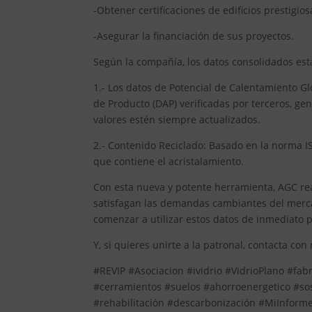
-Obtener certificaciones de edificios prestig
-Asegurar la financiación de sus proyectos.
Según la compañía, los datos consolidados est
1.- Los datos de Potencial de Calentamiento G
de Producto (DAP) verificadas por terceros, g
valores estén siempre actualizados.
2.- Contenido Reciclado: Basado en la norma 
que contiene el acristalamiento.
Con esta nueva y potente herramienta, AGC re
satisfagan las demandas cambiantes del mercado
comenzar a utilizar estos datos de inmediato p
Y, si quieres unirte a la patronal, contacta con
#REVIP #Asociacion #ividrio #VidrioPlano #fab
#cerramientos #suelos #ahorroenergetico #so
#rehabilitación #descarbonización #MiInfor