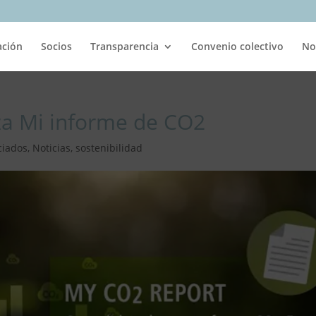
ación
Socios
Transparencia
Convenio colectivo
No
za Mi informe de CO2
ciados
,
Noticias
,
sostenibilidad