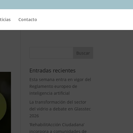
ticias
Contacto
Entradas recientes
Esta semana entra en vigor del
Reglamento europeo de
inteligencia artificial
La transformación del sector
del vidrio a debate en Glasstec
2026
‘RehabilitAcción Ciudadana’
incorpora a comunidades de