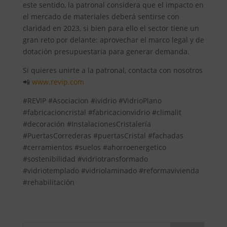
este sentido, la patronal considera que el impacto en
el mercado de materiales deberá sentirse con
claridad en 2023, si bien para ello el sector tiene un
gran reto por delante: aprovechar el marco legal y de
dotación presupuestaria para generar demanda.
Si quieres unirte a la patronal, contacta con nosotros
📲
www.revip.com
#REVIP #Asociacion #ividrio #VidrioPlano
#fabricacioncristal #fabricacionvidrio #climalit
#decoración #InstalacionesCristalería
#PuertasCorrederas #puertasCristal #fachadas
#cerramientos #suelos #ahorroenergetico
#sostenibilidad #vidriotransformado
#vidriotemplado #vidriolaminado #reformavivienda
#rehabilitación