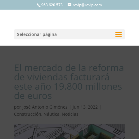
963 620 573
revip@revip.com
Seleccionar página
El mercado de la reforma
de viviendas facturará
este año 19.800 millones
de euros
por
José Antonio Giménez
|
Jun 13, 2022
|
Construcción
,
Náutica
,
Noticias