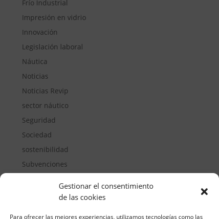
Frío Industrial
Impresión en vidrio
Innovación
Legislación laboral
Náutica
Noticias
Noticias Revip
sector náutico
Seguridad
Sociedad
sostenibilidad
Subvenciones
Suelos pisables
Gestionar el consentimiento
Transporte
de las cookies
Vivienda
Para ofrecer las mejores experiencias, utilizamos tecnologías como las