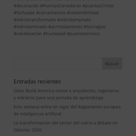
#decoración #PuertasCorrederas #puertasCristal
#fachadas #cerramientos #sostenibilidad
#vidriotransformado #vidriotemplado
#vidriolaminado #acristalamiento #Serraglas
#condesación #humedad #puentetermico
Entradas recientes
Glass Build America reúne a arquitectos, ingenieros
y vidrieros para una jornada de aprendizaje
Esta semana entra en vigor del Reglamento europeo
de inteligencia artificial
La transformación del sector del vidrio a debate en
Glasstec 2026