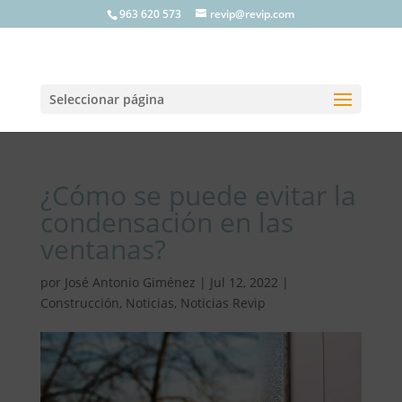
963 620 573
revip@revip.com
Seleccionar página
¿Cómo se puede evitar la
condensación en las
ventanas?
por
José Antonio Giménez
|
Jul 12, 2022
|
Construcción
,
Noticias
,
Noticias Revip