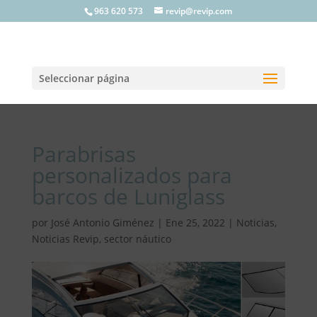
963 620 573
revip@revip.com
Seleccionar página
Parabrisas
personalizados para
barcos de Luniglass
por
José Antonio Giménez
|
Ene 25, 2022
|
Noticias
,
Noticias Revip
,
sector náutico