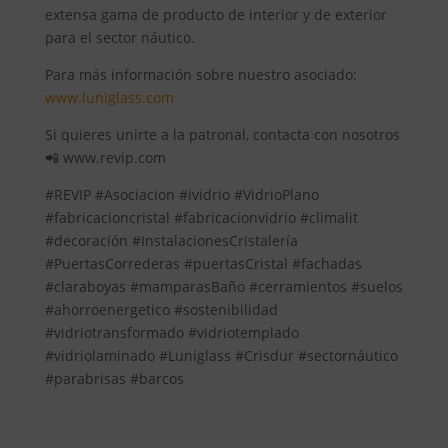
extensa gama de producto de interior y de exterior
para el sector náutico.
Para más información sobre nuestro asociado:
www.luniglass.com
Si quieres unirte a la patronal, contacta con nosotros
📲 www.revip.com
#REVIP #Asociacion #ividrio #VidrioPlano
#fabricacioncristal #fabricacionvidrio #climalit
#decoración #InstalacionesCristalería
#PuertasCorrederas #puertasCristal #fachadas
#claraboyas #mamparasBaño #cerramientos #suelos
#ahorroenergetico #sostenibilidad
#vidriotransformado #vidriotemplado
#vidriolaminado #Luniglass #Crisdur #sectornáutico
#parabrisas #barcos