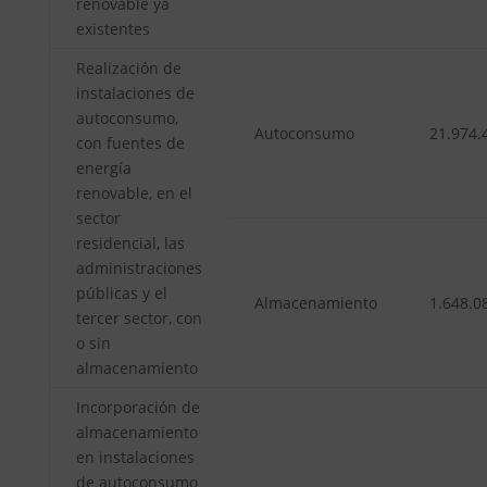
renovable ya
existentes
Realización de
instalaciones de
autoconsumo,
Autoconsumo
21.974.
con fuentes de
energía
renovable, en el
sector
residencial, las
administraciones
públicas y el
Almacenamiento
1.648.0
tercer sector, con
o sin
almacenamiento
Incorporación de
almacenamiento
en instalaciones
de autoconsumo