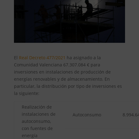
El
Real Decreto 477/2021
ha asignado a la
Comunidad Valenciana 67.307.084 € para
inversiones en instalaciones de producción de
energías renovables y de almacenamiento. En
particular, la distribución por tipo de inversiones es
la siguiente:
Realización de
instalaciones de
Autoconsumo
8.994.6
autoconsumo,
con fuentes de
energía