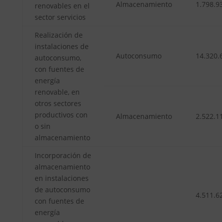
Almacenamiento
1.798.9
renovables en el
sector servicios
Realización de
instalaciones de
Autoconsumo
14.320.
autoconsumo,
con fuentes de
energía
renovable, en
otros sectores
productivos con
Almacenamiento
2.522.1
o sin
almacenamiento
Incorporación de
almacenamiento
en instalaciones
de autoconsumo
4.511.6
con fuentes de
energía