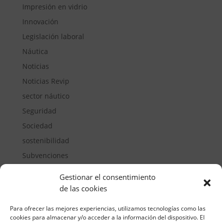
Impresión en vidrio
Innovación
Legislación laboral
Náutica
Noticias
Noticias Revip
sector náutico
Seguridad
Sociedad
sostenibilidad
Subvenciones
Suelos pisables
Gestionar el consentimiento
Transporte
de las cookies
Vivienda
Para ofrecer las mejores experiencias, utilizamos tecnologías como las
cookies para almacenar y/o acceder a la información del dispositivo. El