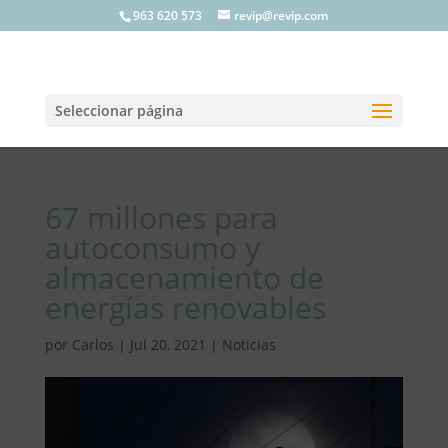
963 620 573
revip@revip.com
Seleccionar página
67 millones para
autoconsumo y
almacenamiento de
energías renovables
por
Carlos
|
Jul 20, 2021
|
Noticias