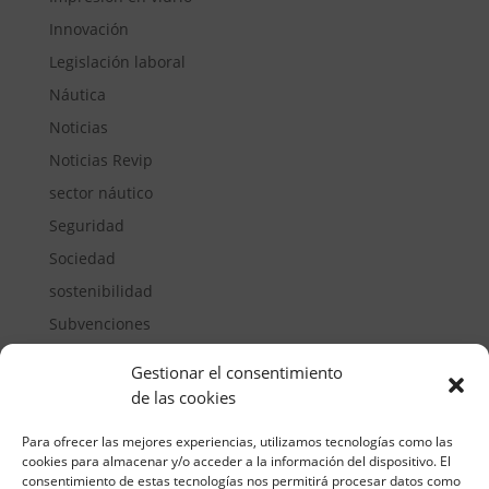
Innovación
Legislación laboral
Náutica
Noticias
Noticias Revip
sector náutico
Seguridad
Sociedad
sostenibilidad
Subvenciones
Suelos pisables
Gestionar el consentimiento
Transporte
de las cookies
Vivienda
Para ofrecer las mejores experiencias, utilizamos tecnologías como las
cookies para almacenar y/o acceder a la información del dispositivo. El
consentimiento de estas tecnologías nos permitirá procesar datos como