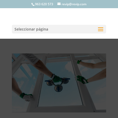
963 620 573
revip@revip.com
Seleccionar página