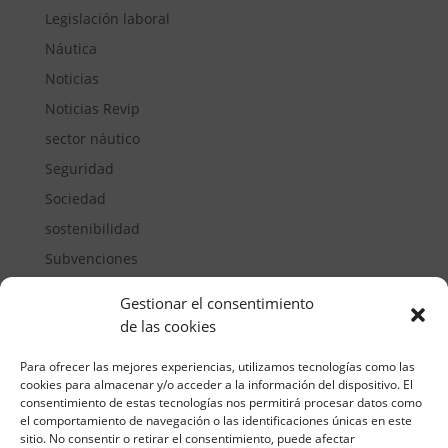
Legislación laboral
Náutica
Noticias
Noticias Revip
sector náutico
Seguridad
Sociedad
sostenibilidad
Subvenciones
Suelos pisables
Gestionar el consentimiento
Transporte
de las cookies
Vivienda
Para ofrecer las mejores experiencias, utilizamos tecnologías como las
cookies para almacenar y/o acceder a la información del dispositivo. El
consentimiento de estas tecnologías nos permitirá procesar datos como
el comportamiento de navegación o las identificaciones únicas en este
sitio. No consentir o retirar el consentimiento, puede afectar