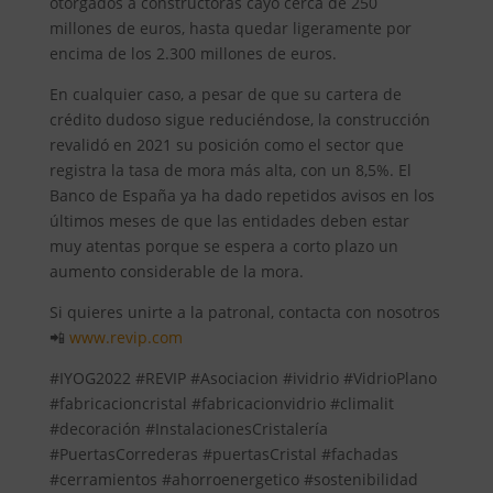
otorgados a constructoras cayó cerca de 250
millones de euros, hasta quedar ligeramente por
encima de los 2.300 millones de euros.
En cualquier caso, a pesar de que su cartera de
crédito dudoso sigue reduciéndose, la construcción
revalidó en 2021 su posición como el sector que
registra la tasa de mora más alta, con un 8,5%. El
Banco de España ya ha dado repetidos avisos en los
últimos meses de que las entidades deben estar
muy atentas porque se espera a corto plazo un
aumento considerable de la mora.
Si quieres unirte a la patronal, contacta con nosotros
📲
www.revip.com
#IYOG2022 #REVIP #Asociacion #ividrio #VidrioPlano
#fabricacioncristal #fabricacionvidrio #climalit
#decoración #InstalacionesCristalería
#PuertasCorrederas #puertasCristal #fachadas
#cerramientos #ahorroenergetico #sostenibilidad