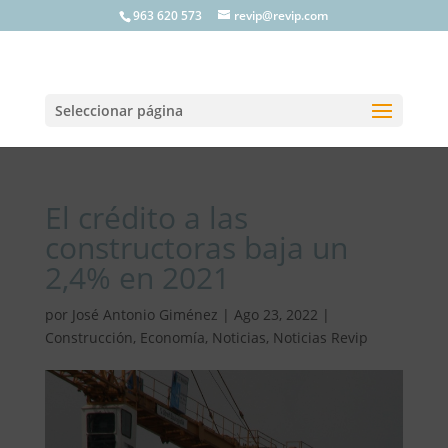
963 620 573
revip@revip.com
Seleccionar página
El crédito a las
constructoras baja un
2,4% en 2021
por
José Antonio Giménez
|
Ago 23, 2022
|
Construcción
,
Economía
,
Noticias
,
Noticias Revip