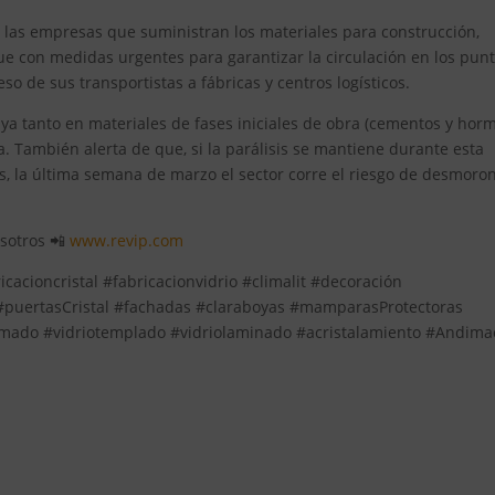
 de las empresas que suministran los materiales para construcción,
ue con medidas urgentes para garantizar la circulación en los pun
so de sus transportistas a fábricas y centros logísticos.
ya tanto en materiales de fases iniciales de obra (cementos y hor
. También alerta de que, si la parálisis se mantiene durante esta
, la última semana de marzo el sector corre el riesgo de desmoro
osotros 📲
www.revip.com
icacioncristal #fabricacionvidrio #climalit #decoración
 #puertasCristal #fachadas #claraboyas #mamparasProtectoras
ormado #vidriotemplado #vidriolaminado #acristalamiento #Andima