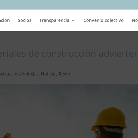
ación
Socios
Transparencia
Convenio colectivo
No
riales de construcción advierte
strucción
,
Noticias
,
Noticias Revip