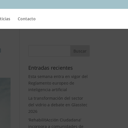
ticias
Contacto
n
Entradas recientes
Esta semana entra en vigor del
Reglamento europeo de
inteligencia artificial
La transformación del sector
del vidrio a debate en Glasstec
2026
‘RehabilitAcción Ciudadana’
incorpora a comunidades de