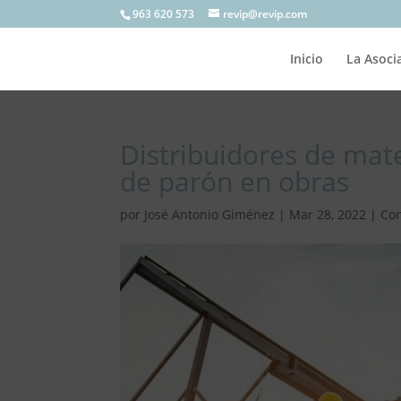
963 620 573
revip@revip.com
Inicio
La Asoci
Distribuidores de mate
de parón en obras
por
José Antonio Giménez
|
Mar 28, 2022
|
Con