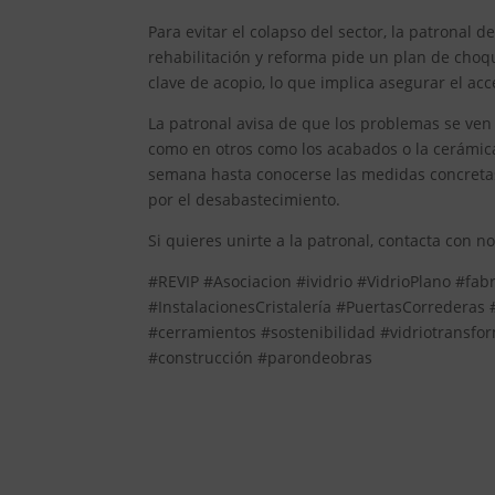
Para evitar el colapso del sector, la patronal
rehabilitación y reforma pide un plan de choq
clave de acopio, lo que implica asegurar el acce
La patronal avisa de que los problemas se ven 
como en otros como los acabados o la cerámica
semana hasta conocerse las medidas concretas
por el desabastecimiento.
Si quieres unirte a la patronal, contacta con n
#REVIP #Asociacion #ividrio #VidrioPlano #fabr
#InstalacionesCristalería #PuertasCorrederas
#cerramientos #sostenibilidad #vidriotransf
#construcción #parondeobras