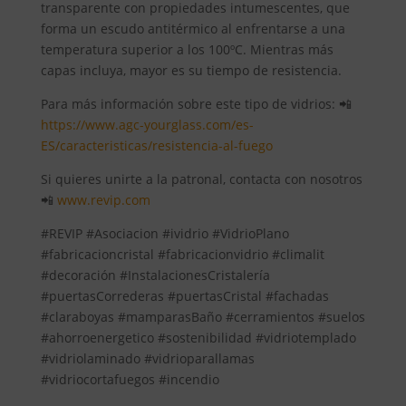
transparente con propiedades intumescentes, que
forma un escudo antitérmico al enfrentarse a una
temperatura superior a los 100ºC. Mientras más
capas incluya, mayor es su tiempo de resistencia.
Para más información sobre este tipo de vidrios: 📲
https://www.agc-yourglass.com/es-
ES/caracteristicas/resistencia-al-fuego
Si quieres unirte a la patronal, contacta con nosotros
📲
www.revip.com
#REVIP #Asociacion #ividrio #VidrioPlano
#fabricacioncristal #fabricacionvidrio #climalit
#decoración #InstalacionesCristalería
#puertasCorrederas #puertasCristal #fachadas
#claraboyas #mamparasBaño #cerramientos #suelos
#ahorroenergetico #sostenibilidad #vidriotemplado
#vidriolaminado #vidrioparallamas
#vidriocortafuegos #incendio