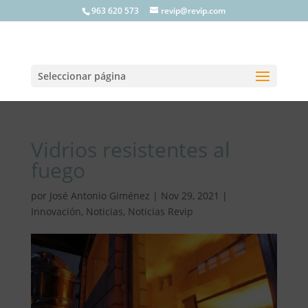
963 620 573
revip@revip.com
Seleccionar página
Vidrios resistentes al
fuego
por
José Antonio Giménez
|
Nov 29, 2021
|
Innovación
,
Noticias
,
Noticias Revip