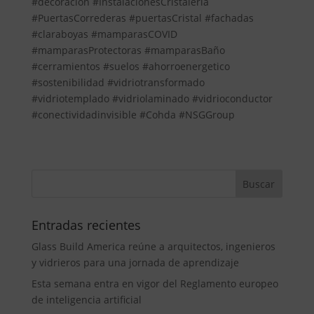
#decoración #InstalacionesCristalería
#PuertasCorrederas #puertasCristal #fachadas
#claraboyas #mamparasCOVID
#mamparasProtectoras #mamparasBaño
#cerramientos #suelos #ahorroenergetico
#sostenibilidad #vidriotransformado
#vidriotemplado #vidriolaminado #vidrioconductor
#conectividadinvisible #Cohda #NSGGroup
Entradas recientes
Glass Build America reúne a arquitectos, ingenieros
y vidrieros para una jornada de aprendizaje
Esta semana entra en vigor del Reglamento europeo
de inteligencia artificial