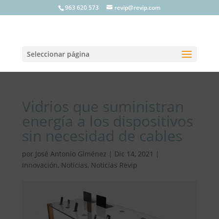
963 620 573
revip@revip.com
Seleccionar página
Vidrios que suministran
energía a los dispositivos
sin necesidad de cables
por
José Antonio Giménez
|
Dic 14, 2021
|
Innovación
,
Noticias
,
Noticias Revip