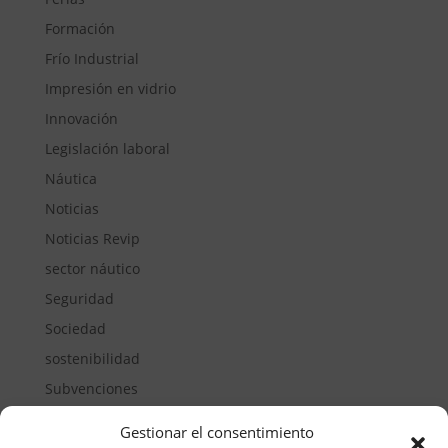
Formación
Frío Industrial
Impresión en vidrio
Innovación
Legislación laboral
Náutica
Noticias
Noticias Revip
sector náutico
Seguridad
Sociedad
sostenibilidad
Subvenciones
Suelos pisables
Gestionar el consentimiento