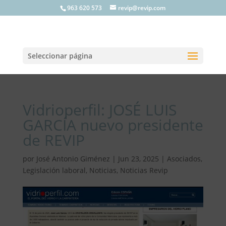
963 620 573
revip@revip.com
Seleccionar página
Vidrioperfil: JOSÉ LUIS
GARCÍA nuevo presidente
de REVIP
por
José Antonio Giménez
|
Jun 23, 2025
|
Asociados
,
Legislación laboral
,
Noticias
,
Noticias Revip