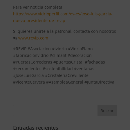
Para ver noticia completa:
https://www.vidrioperfil.com/es-es/jose-luis-garcia-
nuevo-presidente-de-revip
Si quieres unirte a la patronal, contacta con nosotros
📲
www.revip.com
#REVIP #Asociacion #ividrio #VidrioPlano
#fabricacionvidrio #climalit #decoración
#PuertasCorrederas #puertasCristal #fachadas
#cerramientos #sostenibilidad #ventanas
#JoséLuisGarcía #CristaleríaCrevillente
#VicenteCervera #AsambleaGeneral #JuntaDirectiva
Entradas recientes