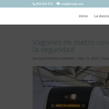
963 620 573
revip@revip.com
Inicio
La Asoci
Vagones de metro con v
la seguridad
por
José Antonio Giménez
|
Abr 12, 2022
|
Aut