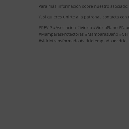
Para más información sobre nuestro asociado
Y, si quieres unirte a la patronal, contacta con
#REVIP #Asociacion #ividrio #VidrioPlano #Fabr
#MamparasProtectoras #MamparasBaño #Cerra
#vidriotransformado #vidriotemplado #vidrio