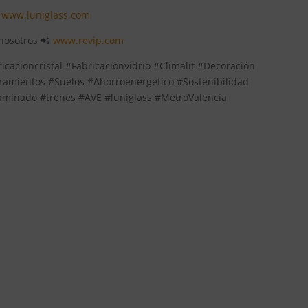
:
www.luniglass.com
 nosotros 📲
www.revip.com
icacioncristal #Fabricacionvidrio #Climalit #Decoración
mientos #Suelos #Ahorroenergetico #Sostenibilidad
laminado #trenes #AVE #luniglass #MetroValencia