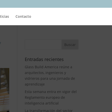
ticias
Contacto
y
Entradas recientes
Glass Build America reúne a
arquitectos, ingenieros y
vidrieros para una jornada de
aprendizaje
Esta semana entra en vigor del
Reglamento europeo de
inteligencia artificial
La transformación del sector