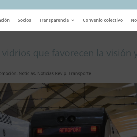
ación
Socios
Transparencia
Convenio colectivo
No
idrios que favorecen la visión 
omoción
,
Noticias
,
Noticias Revip
,
Transporte