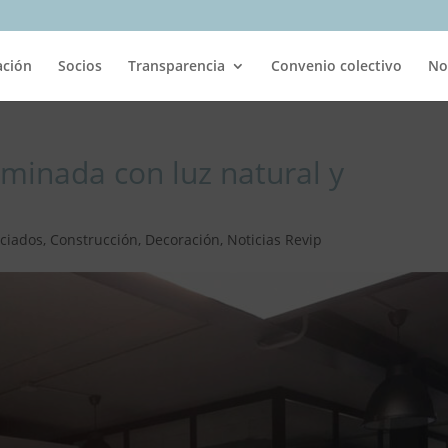
ación
Socios
Transparencia
Convenio colectivo
No
uminada con luz natural y
ciados
,
Construcción
,
Decoración
,
Noticias Revip