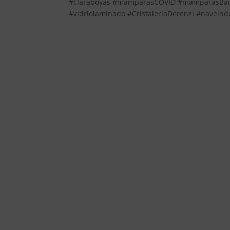
#claraboyas #mamparasCOVID #mamparasBaño #
#vidriolaminado #CristaleriaDerenzi #naveindu