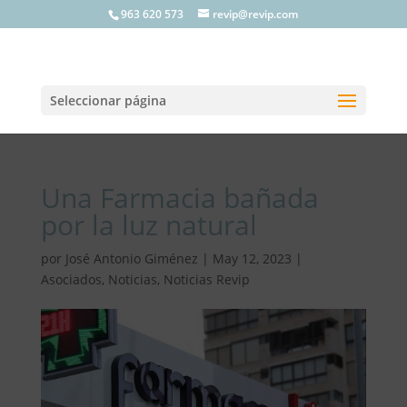
963 620 573
revip@revip.com
Seleccionar página
Una Farmacia bañada
por la luz natural
por
José Antonio Giménez
|
May 12, 2023
|
Asociados
,
Noticias
,
Noticias Revip