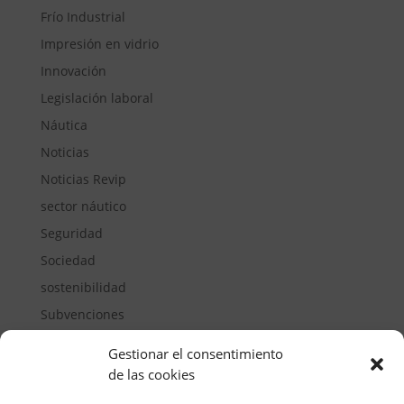
Frío Industrial
Impresión en vidrio
Innovación
Legislación laboral
Náutica
Noticias
Noticias Revip
sector náutico
Seguridad
Sociedad
sostenibilidad
Subvenciones
Suelos pisables
Gestionar el consentimiento
Transporte
de las cookies
Vivienda