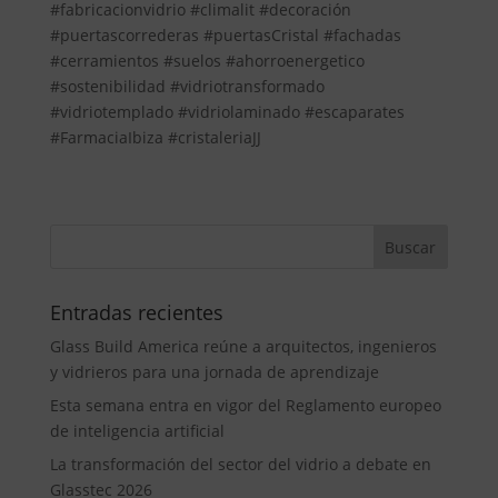
#fabricacionvidrio #climalit #decoración
#puertascorrederas #puertasCristal #fachadas
#cerramientos #suelos #ahorroenergetico
#sostenibilidad #vidriotransformado
#vidriotemplado #vidriolaminado #escaparates
#FarmaciaIbiza #cristaleriaJJ
Entradas recientes
Glass Build America reúne a arquitectos, ingenieros
y vidrieros para una jornada de aprendizaje
Esta semana entra en vigor del Reglamento europeo
de inteligencia artificial
La transformación del sector del vidrio a debate en
Glasstec 2026