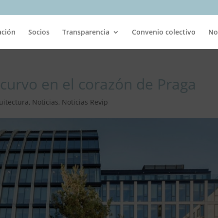
ación
Socios
Transparencia
Convenio colectivo
No
 curvo en el corazón de Praga
uitectura
,
Noticias
,
Noticias Revip