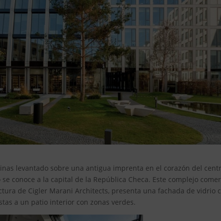
inas levantado sobre una antigua imprenta en el corazón del cent
o se conoce a la capital de la República Checa. Este complejo comerc
ctura de Cigler Marani Architects, presenta una fachada de vidrio 
stas a un patio interior con zonas verdes.