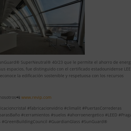
 SunGuard® SuperNeutral® 40/23 que le permite el ahorro de energ
 sus espacios, fue distinguido con el certificado estadounidense LE
econoce la edificación sostenible y respetuosa con los recursos
n nosotros📲
www.revip.com
icacioncristal #fabricacionvidrio #climalit #PuertasCorrederas
parasBaño #cerramientos #suelos #ahorroenergetico #LEED #Prag
ts #GreenBuildingCouncil #GuardianGlass #SunGuard®