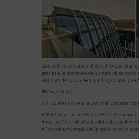
Este edificio con una piel de vidrio Guardian
gracias a la presencia de luz natural en todos
Platinum del U.S. Green Building Council que r
📷 Pavel Sinagl
Y, si quieres unirte a la patronal, contacta co
#REVIP #Asociacion #ividrio #VidrioPlano #fabr
#puertasCristal #fachadas #claraboyas #mam
#FlorentinumComplex #CiglerMaraniArchitec