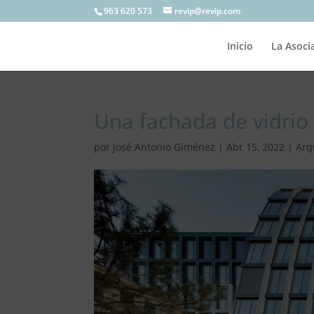
963 620 573
revip@revip.com
Inicio
La Asoci
Una fachada de vidrio
por
José Antonio Giménez
|
Abr 15, 2022
|
Arq