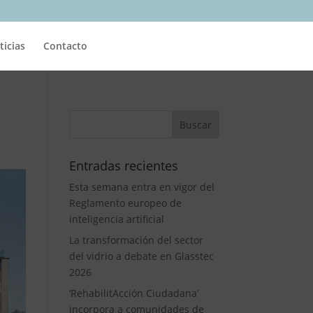
ticias
Contacto
Entradas recientes
Esta semana entra en vigor del
Reglamento europeo de
inteligencia artificial
La transformación del sector
del vidrio a debate en Glasstec
2026
‘RehabilitAcción Ciudadana’
incorpora a comunidades de