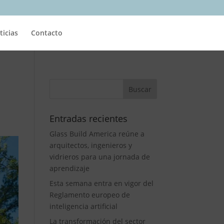
ticias
Contacto
Entradas recientes
Glass Build America reúne a
arquitectos, ingenieros y
vidrieros para una jornada de
aprendizaje
Esta semana entra en vigor del
Reglamento europeo de
inteligencia artificial
La transformación del sector