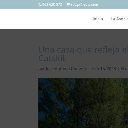
963 620 573
revip@revip.com
Inicio
La Asoci
Una casa que refleja e
Catskill
por
José Antonio Giménez
|
Feb 15, 2023
|
Arq