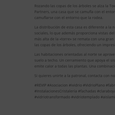
Rozando las copas de los árboles se alza la To
Partners, una casa que se camufla con el entor
camuflarse con el entorno que la rodea.
La distribución de esta casa es diferente a la 
sociales, lo que además proporciona vistas del
más alta de la «torre» se remata con una gran t
las copas de los árboles, ofreciendo un impres
Las habitaciones orientadas al norte se aprovec
suelo a techo. Un cerramiento que apoya el si
emite calor a todas las plantas. Una combinaci
Si quieres unirte a la patronal, contacta con n
#REVIP #Asociacion #ividrio #VidrioPlano #fabr
#InstalacionesCristalería #fachadas #clarabo
#vidriotransformado #vidriotemplado #aislam