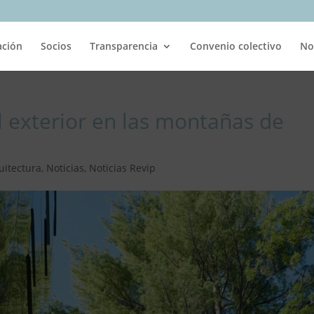
ación
Socios
Transparencia
Convenio colectivo
No
l exterior en las montañas de
uitectura
,
Noticias
,
Noticias Revip