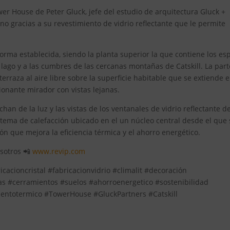
wer House de Peter Gluck, jefe del estudio de arquitectura Gluck +
no gracias a su revestimiento de vidrio reflectante que le permite
norma establecida, siendo la planta superior la que contiene los es
 lago y a las cumbres de las cercanas montañas de Catskill. La part
erraza al aire libre sobre la superficie habitable que se extiende 
ionante mirador con vistas lejanas.
han de la luz y las vistas de los ventanales de vidrio reflectante d
stema de calefacción ubicado en el un núcleo central desde el que 
ón que mejora la eficiencia térmica y el ahorro energético.
osotros 📲
www.revip.com
icacioncristal #fabricacionvidrio #climalit #decoración
yas #cerramientos #suelos #ahorroenergetico #sostenibilidad
ientotermico #TowerHouse #GluckPartners #Catskill