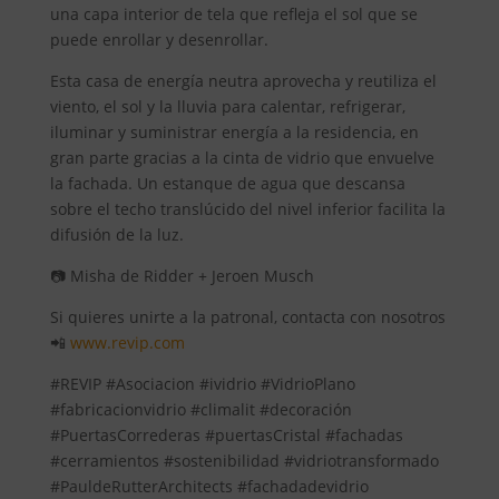
una capa interior de tela que refleja el sol que se
puede enrollar y desenrollar.
Esta casa de energía neutra aprovecha y reutiliza el
viento, el sol y la lluvia para calentar, refrigerar,
iluminar y suministrar energía a la residencia, en
gran parte gracias a la cinta de vidrio que envuelve
la fachada. Un estanque de agua que descansa
sobre el techo translúcido del nivel inferior facilita la
difusión de la luz.
📷 Misha de Ridder + Jeroen Musch
Si quieres unirte a la patronal, contacta con nosotros
📲
www.revip.com
#REVIP #Asociacion #ividrio #VidrioPlano
#fabricacionvidrio #climalit #decoración
#PuertasCorrederas #puertasCristal #fachadas
#cerramientos #sostenibilidad #vidriotransformado
#PauldeRutterArchitects #fachadadevidrio