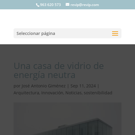
963 620 573
revip@revip.com
Seleccionar página
Una casa de vidrio de
energía neutra
por
José Antonio Giménez
|
Sep 11, 2024
|
Arquitectura
,
Innovación
,
Noticias
,
sostenibilidad