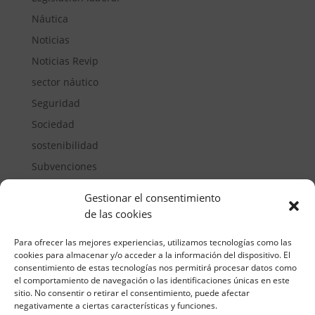
Náutica
Noticias
Noticias Revip
sector náutico
Seguridad
Sociedad
sostenibilidad
Subvenciones
Suelos pisables
Gestionar el consentimiento
Transporte
de las cookies
Vivienda
Para ofrecer las mejores experiencias, utilizamos tecnologías como las
cookies para almacenar y/o acceder a la información del dispositivo. El
consentimiento de estas tecnologías nos permitirá procesar datos como
el comportamiento de navegación o las identificaciones únicas en este
sitio. No consentir o retirar el consentimiento, puede afectar
negativamente a ciertas características y funciones.