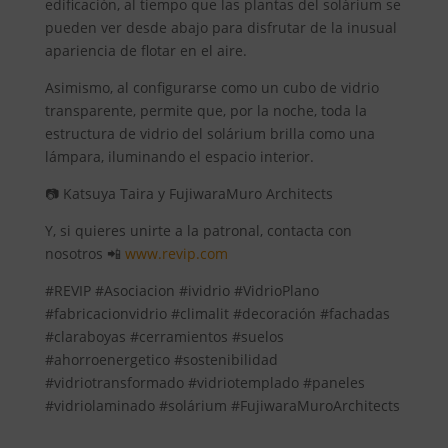
edificación, al tiempo que las plantas del solárium se
pueden ver desde abajo para disfrutar de la inusual
apariencia de flotar en el aire.
Asimismo, al configurarse como un cubo de vidrio
transparente, permite que, por la noche, toda la
estructura de vidrio del solárium brilla como una
lámpara, iluminando el espacio interior.
📷 Katsuya Taira y FujiwaraMuro Architects
Y, si quieres unirte a la patronal, contacta con
nosotros 📲
www.revip.com
#REVIP #Asociacion #ividrio #VidrioPlano
#fabricacionvidrio #climalit #decoración #fachadas
#claraboyas #cerramientos #suelos
#ahorroenergetico #sostenibilidad
#vidriotransformado #vidriotemplado #paneles
#vidriolaminado #solárium #FujiwaraMuroArchitects