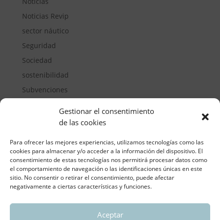
Noticias
Noticias Revip
sector náutico
Seguridad
Sociedad
sostenibilidad
Subvenciones
Suelos pisables
Gestionar el consentimiento
Transporte
de las cookies
Vivienda
Para ofrecer las mejores experiencias, utilizamos tecnologías como las
cookies para almacenar y/o acceder a la información del dispositivo. El
consentimiento de estas tecnologías nos permitirá procesar datos como
el comportamiento de navegación o las identificaciones únicas en este
sitio. No consentir o retirar el consentimiento, puede afectar
negativamente a ciertas características y funciones.
Aceptar
ASOCIACIÓN REGIONAL VALENCIANA DE