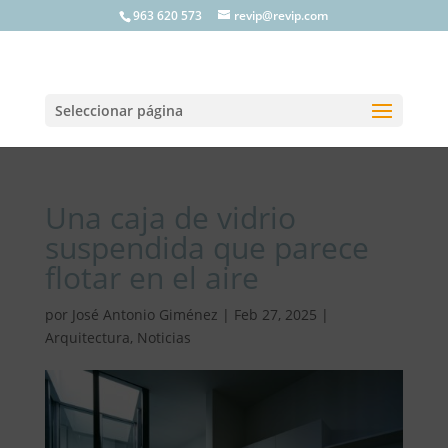
963 620 573
revip@revip.com
Seleccionar página
Una caja de vidrio
suspendida que parece
flotar en el aire
por
José Antonio Giménez
|
Feb 27, 2025
|
Arquitectura
,
Noticias