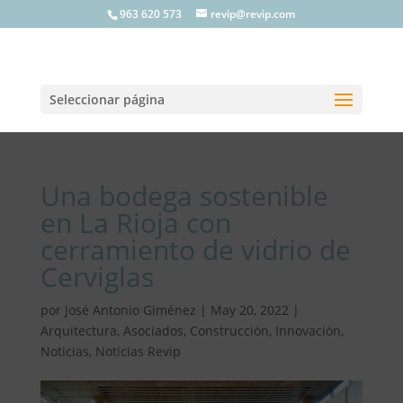
963 620 573
revip@revip.com
Seleccionar página
Una bodega sostenible
en La Rioja con
cerramiento de vidrio de
Cerviglas
por
José Antonio Giménez
|
May 20, 2022
|
Arquitectura
,
Asociados
,
Construcción
,
Innovación
,
Noticias
,
Noticias Revip