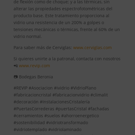
de flexión como de choque; y a las térmicas, sin
alterar las propiedades espectrofotométricas del
producto base. Este tratamiento proporciona al
vidrio una resistencia de un 200% a golpes o
tensiones mecánicas o térmicas, frente al 60% de un
vidrio normal.
Para saber más de Cerviglas:
www.cerviglas.com
Si quieres unirte a la patronal, contacta con nosotros
📲
www.revip.com
📷 Bodegas Beronia
#REVIP #Asociacion #ividrio #VidrioPlano
#fabricacioncristal #fabricacionvidrio #climalit
#decoración #InstalacionesCristalería
#PuertasCorrederas #puertasCristal #fachadas
#cerramientos #suelos #ahorroenergetico
#sostenibilidad #vidriotransformado
#vidriotemplado #vidriolaminado