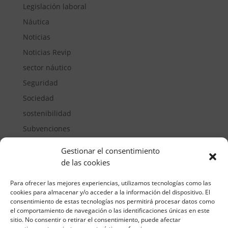
Legislación laboral
Náutica
Noticias
Noticias Revip
sector náutico
Seguridad
Sociedad
sostenibilidad
Subvenciones
Suelos pisables
Gestionar el consentimiento
Transporte
de las cookies
Vivienda
Para ofrecer las mejores experiencias, utilizamos tecnologías como las
cookies para almacenar y/o acceder a la información del dispositivo. El
consentimiento de estas tecnologías nos permitirá procesar datos como
el comportamiento de navegación o las identificaciones únicas en este
sitio. No consentir o retirar el consentimiento, puede afectar