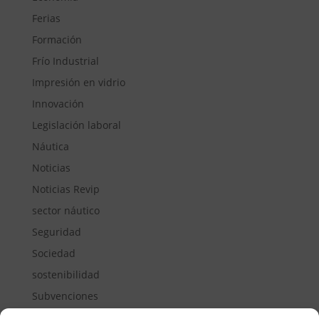
Ferias
Formación
Frío Industrial
Impresión en vidrio
Innovación
Legislación laboral
Náutica
Noticias
Noticias Revip
sector náutico
Seguridad
Sociedad
sostenibilidad
Subvenciones
Suelos pisables