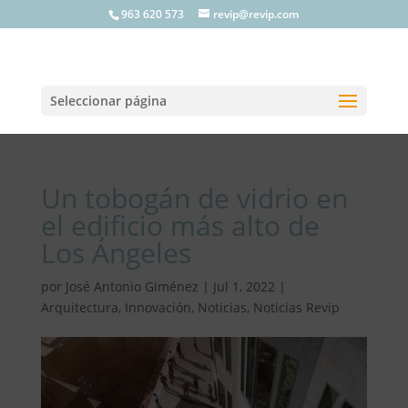
963 620 573
revip@revip.com
Seleccionar página
Un tobogán de vidrio en
el edificio más alto de
Los Ángeles
por
José Antonio Giménez
|
Jul 1, 2022
|
Arquitectura
,
Innovación
,
Noticias
,
Noticias Revip