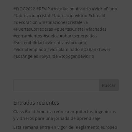
#IYOG2022 #REVIP #Asociacion #ividrio #VidrioPlano
#fabricacioncristal #fabricacionvidrio #climalit
#decoración #InstalacionesCristalería
#PuertasCorrederas #puertasCristal #fachadas
#cerramientos #suelos #ahorroenergetico
#sostenibilidad #vidriotransformado
#vidriotemplado #vidriolaminado #USBankTower
#LosÁngeles #Skyslide #tobogándevidrio
Entradas recientes
Glass Build America reúne a arquitectos, ingenieros
y vidrieros para una jornada de aprendizaje
Esta semana entra en vigor del Reglamento europeo