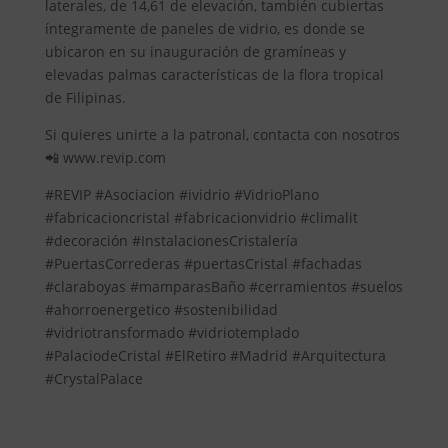
laterales, de 14,61 de elevación, también cubiertas
íntegramente de paneles de vidrio, es donde se
ubicaron en su inauguración de gramíneas y
elevadas palmas características de la flora tropical
de Filipinas.
Si quieres unirte a la patronal, contacta con nosotros
📲 www.revip.com
#REVIP #Asociacion #ividrio #VidrioPlano
#fabricacioncristal #fabricacionvidrio #climalit
#decoración #InstalacionesCristalería
#PuertasCorrederas #puertasCristal #fachadas
#claraboyas #mamparasBaño #cerramientos #suelos
#ahorroenergetico #sostenibilidad
#vidriotransformado #vidriotemplado
#PalaciodeCristal #ElRetiro #Madrid #Arquitectura
#CrystalPalace