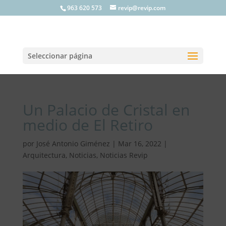
963 620 573
revip@revip.com
Seleccionar página
Un Palacio de Cristal en
medio de El Retiro
por
José Antonio Giménez
|
Mar 16, 2022
|
Arquitectura
,
Noticias
,
Noticias Revip