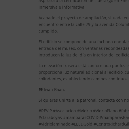
aspirara a la certificación de Liderazgo en En
inmersiva e informativa.
Acabado el proyecto de ampliación, situada en 
encuentro entre la calle 79 y la avenida Colu
cumplido.
El edificio se compone de una fachada ondulant
entrada del museo, con ventanas redondeadas 
introducen la luz del día en interior del edific
La elevación trasera está conformada por los 
proporciona luz natural adicional al edificio, 
colindantes, estableciendo caminos continuos 
📷 Iwan Baan.
Si quieres unirte a la patronal, contacta con n
#REVIP #Asociacion #ividrio #VidrioPlano #fab
#claraboyas #mamparasCOVID #mamparasBaño 
#vidriolaminado #LEEDGold #CentroRichardGi