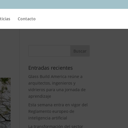
ticias
Contacto
Entradas recientes
Glass Build America reúne a
arquitectos, ingenieros y
vidrieros para una jornada de
aprendizaje
Esta semana entra en vigor del
Reglamento europeo de
inteligencia artificial
La transformación del sector