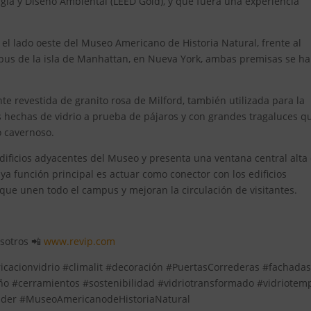
ergía y Diseño Ambiental (LEED Gold), y que fuera una experiencia
el lado oeste del Museo Americano de Historia Natural, frente al
mbus de la isla de Manhattan, en Nueva York, ambas premisas se h
e revestida de granito rosa de Milford, también utilizada para la
hechas de vidrio a prueba de pájaros y con grandes tragaluces q
io cavernoso.
edificios adyacentes del Museo y presenta una ventana central alta
cuya función principal es actuar como conector con los edificios
que unen todo el campus y mejoran la circulación de visitantes.
osotros 📲
www.revip.com
ricacionvidrio #climalit #decoración #PuertasCorrederas #fachada
#cerramientos #sostenibilidad #vidriotransformado #vidriotem
lder #MuseoAmericanodeHistoriaNatural