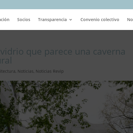
ación
Socios
Transparencia
Convenio colectivo
No
vidrio que parece una caverna
ral
itectura
,
Noticias
,
Noticias Revip