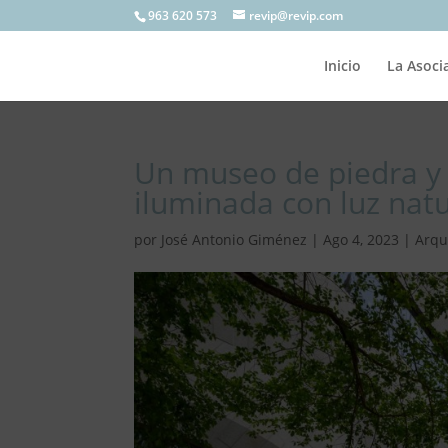
963 620 573
revip@revip.com
Inicio
La Asoci
Un museo de piedra y 
iluminada con luz natu
por
José Antonio Giménez
|
Ago 4, 2023
|
Arqu