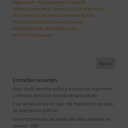
#decoración
#InstalacionesCristalería
#PuertasCorrederas
#puertasCristal
#fachadas
#cerramientos
#suelos
#ahorroenergetico
#sostenibilidad
#vidriotransformado
#vidriotemplado
#vidriolaminado
#CristaleríaBlazquez
Entradas recientes
Glass Build America reúne a arquitectos, ingenieros
y vidrieros para una jornada de aprendizaje
Esta semana entra en vigor del Reglamento europeo
de inteligencia artificial
La transformación del sector del vidrio a debate en
Glasstec 2026