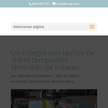
963 620 573
revip@revip.com
Seleccionar página
Un colegio con techos de
vidrio templados
laminado de colores
por
José Antonio Giménez
|
Ene 19, 2024
|
Asociados
,
Construcción
,
Noticias Revip