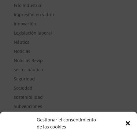
Frío Industrial
Impresión en vidrio
Innovación
Legislación laboral
Náutica
Noticias
Noticias Revip
sector náutico
Seguridad
Sociedad
sostenibilidad
Subvenciones
Suelos pisables
Gestionar el consentimiento
Transporte
de las cookies
Vivienda