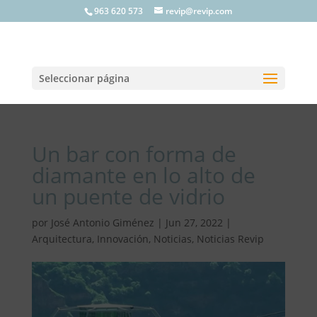
963 620 573
revip@revip.com
Seleccionar página
Un bar con forma de
diamante en lo alto de
un puente de vidrio
por
José Antonio Giménez
|
Jun 27, 2022
|
Arquitectura
,
Innovación
,
Noticias
,
Noticias Revip