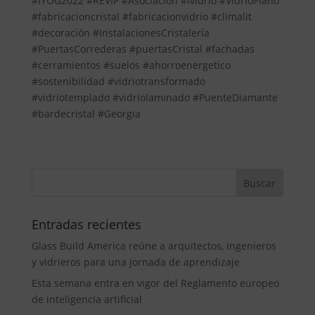
#IYOG2022 #REVIP #Asociacion #ividrio #VidrioPlano
#fabricacioncristal #fabricacionvidrio #climalit
#decoración #InstalacionesCristalería
#PuertasCorrederas #puertasCristal #fachadas
#cerramientos #suelos #ahorroenergetico
#sostenibilidad #vidriotransformado
#vidriotemplado #vidriolaminado #PuenteDiamante
#bardecristal #Georgia
Entradas recientes
Glass Build America reúne a arquitectos, ingenieros
y vidrieros para una jornada de aprendizaje
Esta semana entra en vigor del Reglamento europeo
de inteligencia artificial