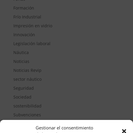
Formación
Frío Industrial
Impresión en vidrio
Innovación
Legislación laboral
Náutica
Noticias
Noticias Revip
sector náutico
Seguridad
Sociedad
sostenibilidad
Subvenciones
Suelos pisables
Gestionar el consentimiento
Transporte