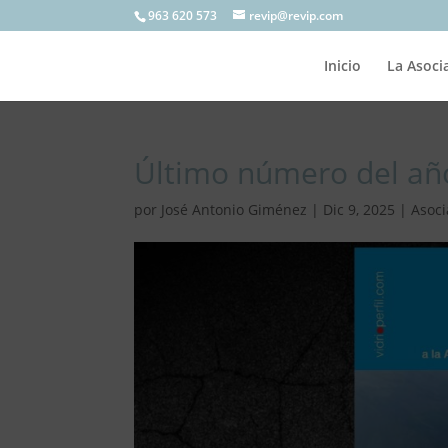
963 620 573
revip@revip.com
Inicio
La Asoci
Último número del añ
por
José Antonio Giménez
|
Dic 9, 2025
|
Asoc