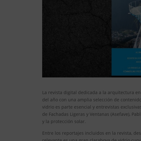
La revista digital dedicada a la arquitectura e
del año con una amplia selección de contenid
vidrio es parte esencial y entrevistas exclusiv
de Fachadas Ligeras y Ventanas (Asefave), Pabl
y la protección solar.
Entre los reportajes incluidos en la revista, 
relevante es una gran claraboya de vidrio cur