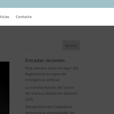
ticias
Contacto
Entradas recientes
Esta semana entra en vigor del
Reglamento europeo de
inteligencia artificial
La transformación del sector
del vidrio a debate en Glasstec
2026
‘RehabilitAcción Ciudadana’
incorpora a comunidades de