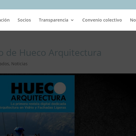
ación
Socios
Transparencia
Convenio colectivo
No
o de Hueco Arquitectura
iados
,
Noticias