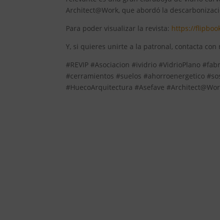
Architect@Work, que abordó la descarbonizació
Para poder visualizar la revista:
https://flipboo
Y, si quieres unirte a la patronal, contacta con
#REVIP #Asociacion #ividrio #VidrioPlano #fab
#cerramientos #suelos #ahorroenergetico #sos
#HuecoArquitectura #Asefave #Architect@Wor