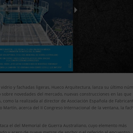
n vidrio y fachadas ligeras, Hueco Arquitectura, lanza su último nú
o sobre novedades del mercado, nuevas construcciones en las que 
as, como la realizada al director de Asociación Española de Fabrican
o Martín, acerca del II Congreso Internacional de la ventana, la fa
destaca el del Memorial de Guerra Australiano, cuyo elemento más
vado y acero de nueve metros de ancho; o el referido al encuentro