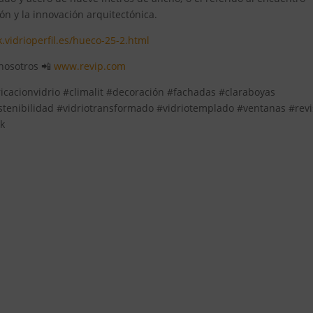
n y la innovación arquitectónica.
k.vidrioperfil.es/hueco-25-2.html
 nosotros 📲
www.revip.com
ricacionvidrio #climalit #decoración #fachadas #claraboyas
tenibilidad #vidriotransformado #vidriotemplado #ventanas #revi
k