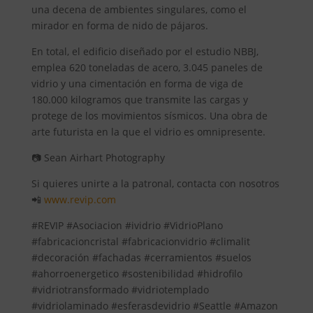
una decena de ambientes singulares, como el
mirador en forma de nido de pájaros.
En total, el edificio diseñado por el estudio NBBJ,
emplea 620 toneladas de acero, 3.045 paneles de
vidrio y una cimentación en forma de viga de
180.000 kilogramos que transmite las cargas y
protege de los movimientos sísmicos. Una obra de
arte futurista en la que el vidrio es omnipresente.
📷 Sean Airhart Photography
Si quieres unirte a la patronal, contacta con nosotros
📲
www.revip.com
#REVIP #Asociacion #ividrio #VidrioPlano
#fabricacioncristal #fabricacionvidrio #climalit
#decoración #fachadas #cerramientos #suelos
#ahorroenergetico #sostenibilidad #hidrofilo
#vidriotransformado #vidriotemplado
#vidriolaminado #esferasdevidrio #Seattle #Amazon