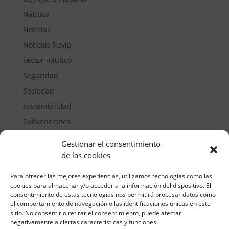
Náutica
Noticias
Noticias Revip
sector náutico
Seguridad
Sociedad
sostenibilidad
Subvenciones
Suelos pisables
Gestionar el consentimiento
Transporte
de las cookies
Vivienda
Para ofrecer las mejores experiencias, utilizamos tecnologías como las
cookies para almacenar y/o acceder a la información del dispositivo. El
consentimiento de estas tecnologías nos permitirá procesar datos como
el comportamiento de navegación o las identificaciones únicas en este
sitio. No consentir o retirar el consentimiento, puede afectar
negativamente a ciertas características y funciones.