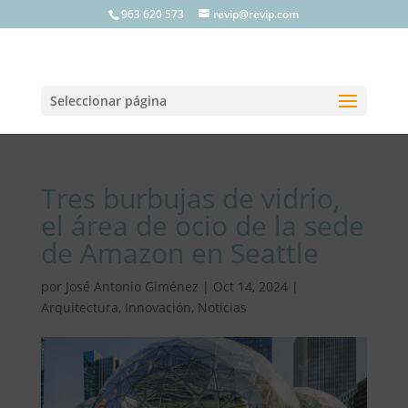
963 620 573
revip@revip.com
Seleccionar página
Tres burbujas de vidrio,
el área de ocio de la sede
de Amazon en Seattle
por
José Antonio Giménez
|
Oct 14, 2024
|
Arquitectura
,
Innovación
,
Noticias