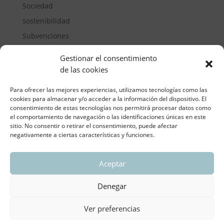
Sociedad
sostenibilidad
Subvenciones
Suelos pisables
Gestionar el consentimiento
Transporte
de las cookies
Vivienda
Para ofrecer las mejores experiencias, utilizamos tecnologías como las
cookies para almacenar y/o acceder a la información del dispositivo. El
consentimiento de estas tecnologías nos permitirá procesar datos como
el comportamiento de navegación o las identificaciones únicas en este
sitio. No consentir o retirar el consentimiento, puede afectar
negativamente a ciertas características y funciones.
Aceptar
ASOCIACIÓN REGIONAL VALENCIANA DE
EMPRESARIOS DEL VIDRIO PLANO
Denegar
Aviso legal y política de privacidad
| Política de
Cookies
Ver preferencias