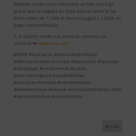
deberán tomar como referencia un SMI más bajo
que el que se pagaba en 2024, esto es como se ha
dicho antes, de 1.134€ al mes (14 pagas) o 1.323€ sin
pagas extraordinarias.
Y, si quieres unirte a la patronal, contacta con
nosotros 📲
www.revip.com
#REVIP #Asociacion #ividrio #VidrioPlano
#fabricacionvidrio #climalit #decoración #fachadas
#claraboyas #cerramientos #suelos
#ahorroenergetico #sostenibilidad
#vidriotransformado #vidriotemplado
#vidriolaminado #salarios #contratosdetrabajo #SMI
#decretomonibus #salariomínimo