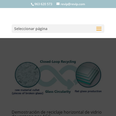
963 620 573
revip@revip.com
Seleccionar página
Demostración de reciclaje horizontal de vidrio