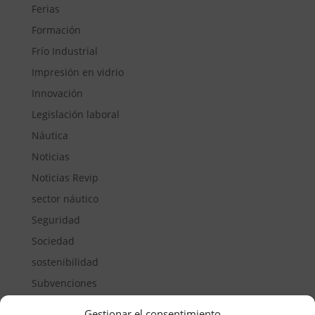
Ferias
Formación
Frío Industrial
Impresión en vidrio
Innovación
Legislación laboral
Náutica
Noticias
Noticias Revip
sector náutico
Seguridad
Sociedad
sostenibilidad
Subvenciones
Suelos pisables
Gestionar el consentimiento