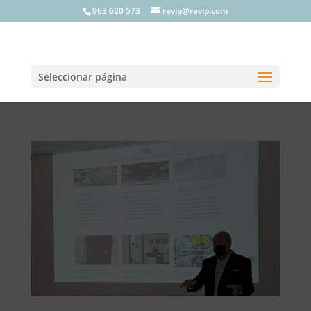
963 620 573
revip@revip.com
Seleccionar página