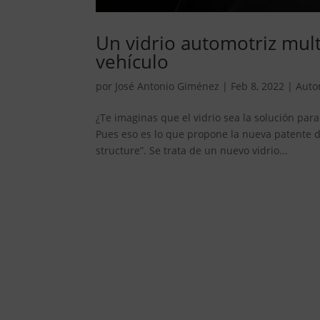
Un vidrio automotriz mul
vehículo
por
José Antonio Giménez
|
Feb 8, 2022
|
Auto
¿Te imaginas que el vidrio sea la solución par
Pues eso es lo que propone la nueva patente d
structure”. Se trata de un nuevo vidrio...