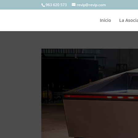
963 620 573
revip@revip.com
Inicio
La Asoci