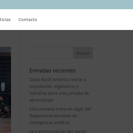
ticias
Contacto
Entradas recientes
Glass Build America reúne a
arquitectos, ingenieros y
vidrieros para una jornada de
aprendizaje
Esta semana entra en vigor del
Reglamento europeo de
inteligencia artificial
La transformación del sector