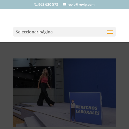
963 620 573
revip@revip.com
Seleccionar página