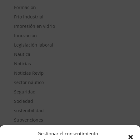
Formación
Frío Industrial
Impresión en vidrio
Innovación
Legislación laboral
Náutica
Noticias
Noticias Revip
sector náutico
Seguridad
Sociedad
sostenibilidad
Subvenciones
Suelos pisables
Gestionar el consentimiento
Transporte