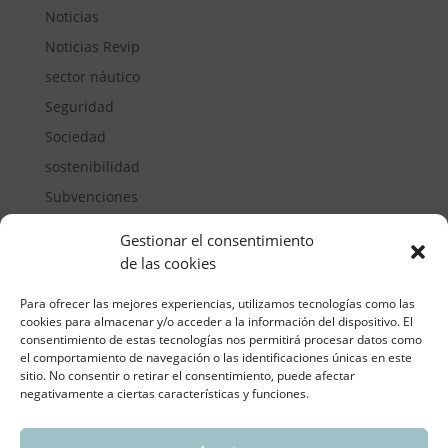
Noticias
Noticias Revip
sector náutico
Seguridad
Sociedad
sostenibilidad
Subvenciones
Suelos pisables
Gestionar el consentimiento
Transporte
de las cookies
Vivienda
Para ofrecer las mejores experiencias, utilizamos tecnologías como las
cookies para almacenar y/o acceder a la información del dispositivo. El
consentimiento de estas tecnologías nos permitirá procesar datos como
el comportamiento de navegación o las identificaciones únicas en este
sitio. No consentir o retirar el consentimiento, puede afectar
negativamente a ciertas características y funciones.