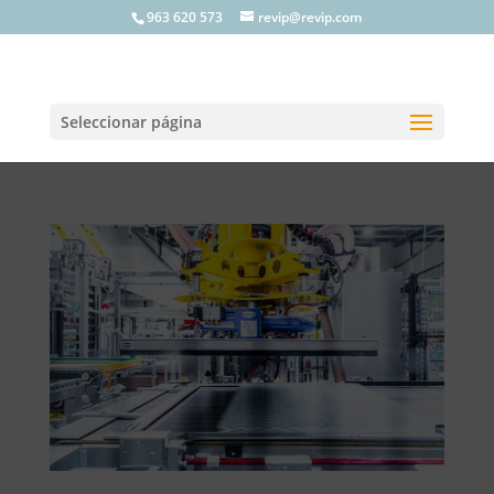
963 620 573
revip@revip.com
Seleccionar página