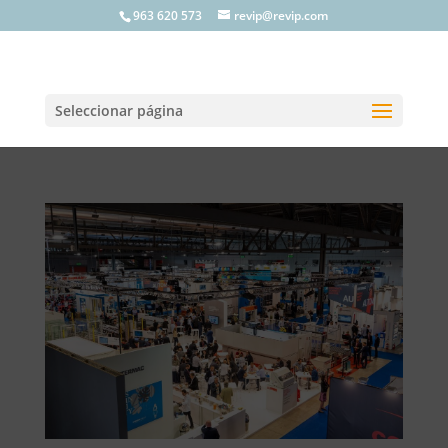
963 620 573
revip@revip.com
Seleccionar página