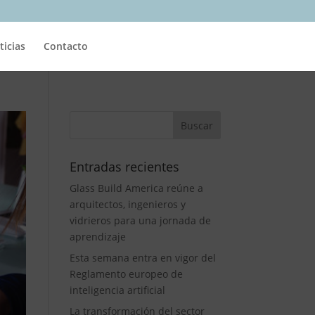
ticias
Contacto
Entradas recientes
Glass Build America reúne a
arquitectos, ingenieros y
vidrieros para una jornada de
aprendizaje
Esta semana entra en vigor del
Reglamento europeo de
inteligencia artificial
La transformación del sector