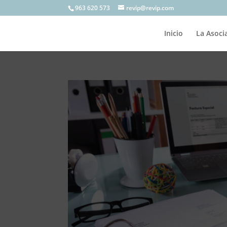
963 620 573
revip@revip.com
Inicio
La Asoci