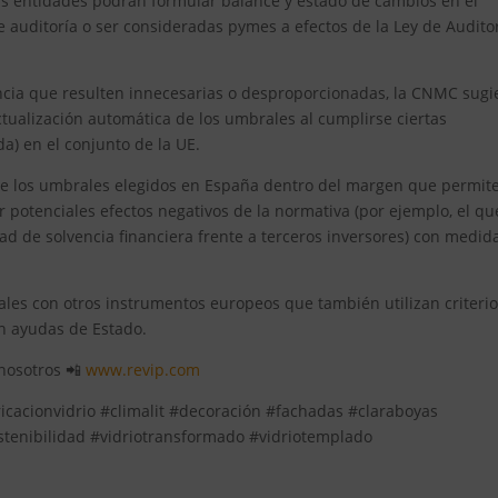
más entidades podrán formular balance y estado de cambios en el
 auditoría o ser consideradas pymes a efectos de la Ley de Audito
ncia que resulten innecesarias o desproporcionadas, la CNMC sugi
ctualización automática de los umbrales al cumplirse ciertas
da) en el conjunto de la UE.
de los umbrales elegidos en España dentro del margen que permite
potenciales efectos negativos de la normativa (por ejemplo, el qu
d de solvencia financiera frente a terceros inversores) con medid
ales con otros instrumentos europeos que también utilizan criteri
n ayudas de Estado.
 nosotros 📲
www.revip.com
ricacionvidrio #climalit #decoración #fachadas #claraboyas
stenibilidad #vidriotransformado #vidriotemplado