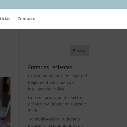
ticias
Contacto
Entradas recientes
Esta semana entra en vigor del
Reglamento europeo de
inteligencia artificial
La transformación del sector
del vidrio a debate en Glasstec
2026
‘RehabilitAcción Ciudadana’
incorpora a comunidades de