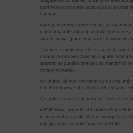
obligaciones contables. Entre otros efectos, 
patrimonio neto abreviados, quedar exentas de
Cuentas.
Aunque no aprecia restricciones a la compete
plantear la utilización de un instrumento de a
circunstancias (por ejemplo, de inflación eleva
También recomienda reforzar la justificación 
normativa europea. Además, sugiere minimizar 
operadores pueden ofrecer una menor fiabilida
complementarias.
Por último, plantea coordinar los nuevos umbr
tamaño empresarial, como los relacionados co
Y, si quieres unirte a la patronal, contacta con
#REVIP #Asociacion #ividrio #VidrioPlano #fab
#cerramientos #suelos #ahorroenergetico #so
#obligacionescontables #pymes #CNMC