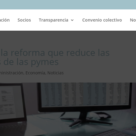
ación
Socios
Transparencia
Convenio colectivo
No
la reforma que reduce las
s de las pymes
inistración
,
Economía
,
Noticias