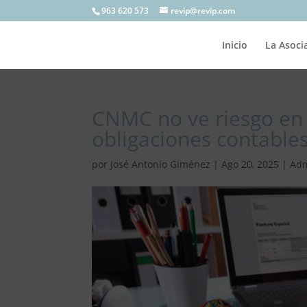
963 620 573
revip@revip.com
Inicio
La Asoci
CNMC no ve riesgo en 
obligaciones contable
por
José Antonio Giménez
|
Ago 20, 2025
|
Adm