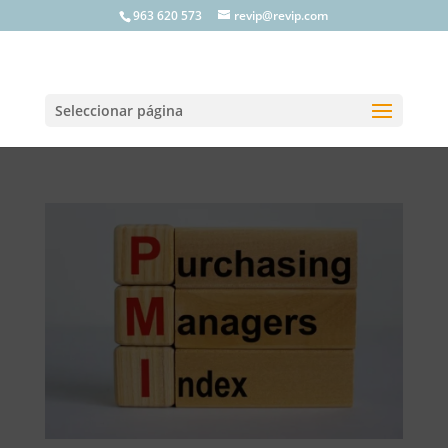
963 620 573
revip@revip.com
Seleccionar página