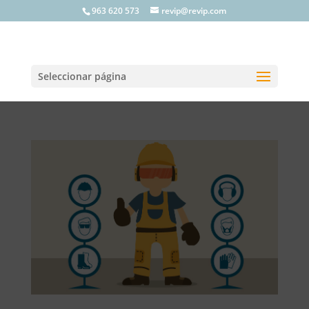
963 620 573
revip@revip.com
Seleccionar página