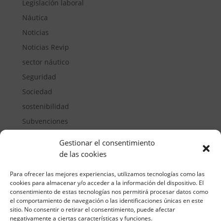
Legislación laboral
Náutica
Noticias
Noticias Revip
sector náutico
Seguridad
Sociedad
sostenibilidad
Subvenciones
Suelos pisables
Gestionar el consentimiento
Transporte
de las cookies
Vivienda
Para ofrecer las mejores experiencias, utilizamos tecnologías como las
cookies para almacenar y/o acceder a la información del dispositivo. El
consentimiento de estas tecnologías nos permitirá procesar datos como
el comportamiento de navegación o las identificaciones únicas en este
sitio. No consentir o retirar el consentimiento, puede afectar
negativamente a ciertas características y funciones.