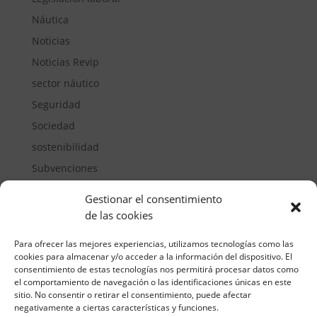
Náutica
Noticias
Noticias Revip
sector náutico
Seguridad
Sociedad
sostenibilidad
Subvenciones
Suelos pisables
Gestionar el consentimiento
Transporte
de las cookies
Vivienda
Para ofrecer las mejores experiencias, utilizamos tecnologías como las
cookies para almacenar y/o acceder a la información del dispositivo. El
consentimiento de estas tecnologías nos permitirá procesar datos como
el comportamiento de navegación o las identificaciones únicas en este
sitio. No consentir o retirar el consentimiento, puede afectar
negativamente a ciertas características y funciones.