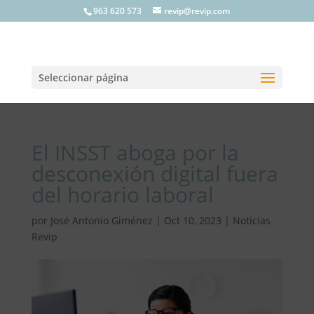
963 620 573
revip@revip.com
Seleccionar página
El INSST aboga por la
desconexión digital fuera
del horario laboral
por
José Antonio Giménez
|
Oct 10, 2023
|
Noticias
Revip