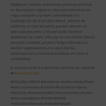
Establecer medidas preventivas y buenas prácticas
en desconexión digital es clave para minimizar los
riegos asociado a la hiper conectividad y la
prolongación de la jornada laboral. Además de
aumentar el nivel de estrés, pueden impedir un
adecuado descanso y recuperación, favorecer
problemas de sueño, dificultar la conciliación laboral,
personal y familiar, producir fatiga informática y
afectar negativamente a la salud mental,
cardiovascular y musculoesquelética, así como al
rendimiento.
Si quieres unirte a la patronal, contacta con nosotros
📲
www.revip.com
#IYOG2022 #REVIP #Asociacion #ividrio #VidrioPlano
#fabricacionvidrio #climalit #PuertasCorrederas
#fachadas #mamparasBaño #cerramientos #suelos
#ahorroenergetico #sostenibilidad
#vidriotransformado #vidriotemplado