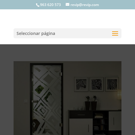
963 620 573
revip@revip.com
Seleccionar página