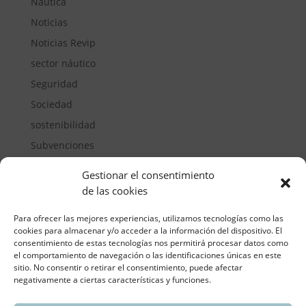
Náutica
Noticias
Noticias Revip
sector náutico
Seguridad
Sociedad
sostenibilidad
Subvenciones
Suelos pisables
Gestionar el consentimiento
Transporte
de las cookies
Vivienda
Para ofrecer las mejores experiencias, utilizamos tecnologías como las
cookies para almacenar y/o acceder a la información del dispositivo. El
consentimiento de estas tecnologías nos permitirá procesar datos como
el comportamiento de navegación o las identificaciones únicas en este
sitio. No consentir o retirar el consentimiento, puede afectar
negativamente a ciertas características y funciones.