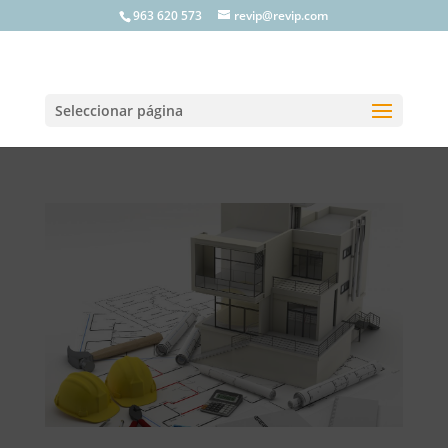
963 620 573
revip@revip.com
Seleccionar página