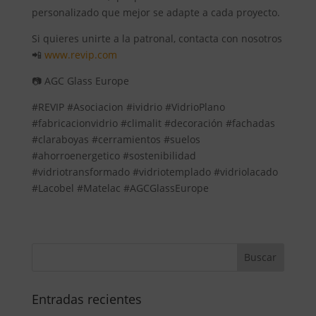
personalizado que mejor se adapte a cada proyecto.
Si quieres unirte a la patronal, contacta con nosotros
📲
www.revip.com
📷 AGC Glass Europe
#REVIP #Asociacion #ividrio #VidrioPlano
#fabricacionvidrio #climalit #decoración #fachadas
#claraboyas #cerramientos #suelos
#ahorroenergetico #sostenibilidad
#vidriotransformado #vidriotemplado #vidriolacado
#Lacobel #Matelac #AGCGlassEurope
Entradas recientes