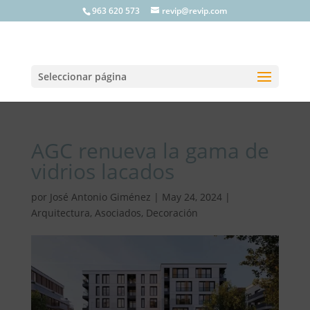
963 620 573
revip@revip.com
Seleccionar página
AGC renueva la gama de
vidrios lacados
por
José Antonio Giménez
|
May 24, 2024
|
Arquitectura
,
Asociados
,
Decoración