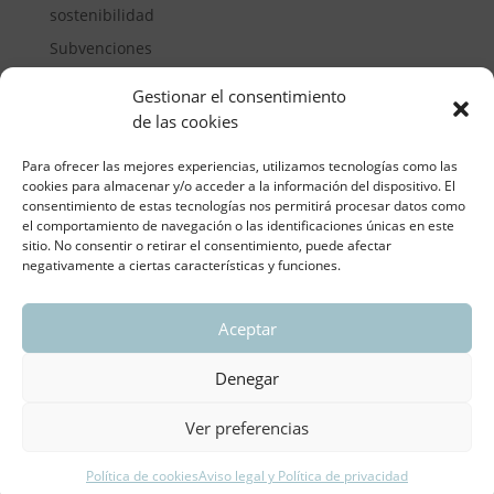
sostenibilidad
Subvenciones
Suelos pisables
Gestionar el consentimiento
Transporte
de las cookies
Vivienda
Para ofrecer las mejores experiencias, utilizamos tecnologías como las
cookies para almacenar y/o acceder a la información del dispositivo. El
consentimiento de estas tecnologías nos permitirá procesar datos como
el comportamiento de navegación o las identificaciones únicas en este
sitio. No consentir o retirar el consentimiento, puede afectar
negativamente a ciertas características y funciones.
Aceptar
ASOCIACIÓN REGIONAL VALENCIANA DE
EMPRESARIOS DEL VIDRIO PLANO
Denegar
Aviso legal y política de privacidad
| Política de
Cookies
Ver preferencias
Política de cookies
Aviso legal y Política de privacidad