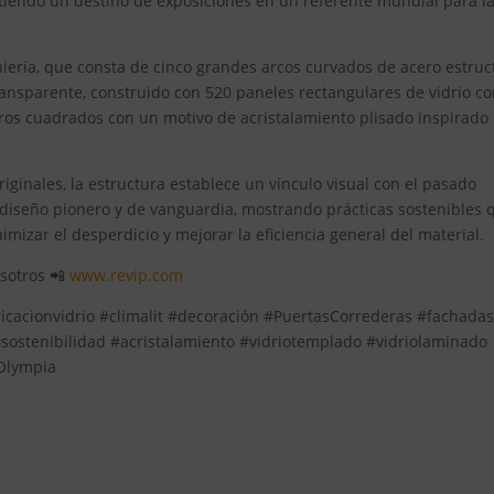
rtiendo un destino de exposiciones en un referente mundial para l
ería, que consta de cinco grandes arcos curvados de acero estruct
ransparente, construido con 520 paneles rectangulares de vidrio c
tros cuadrados con un motivo de acristalamiento plisado inspirado 
ginales, la estructura establece un vínculo visual con el pasado
 diseño pionero y de vanguardia, mostrando prácticas sostenibles 
mizar el desperdicio y mejorar la eficiencia general del material.
osotros 📲
www.revip.com
ricacionvidrio #climalit #decoración #PuertasCorrederas #fachada
stenibilidad #acristalamiento #vidriotemplado #vidriolaminado
Olympia