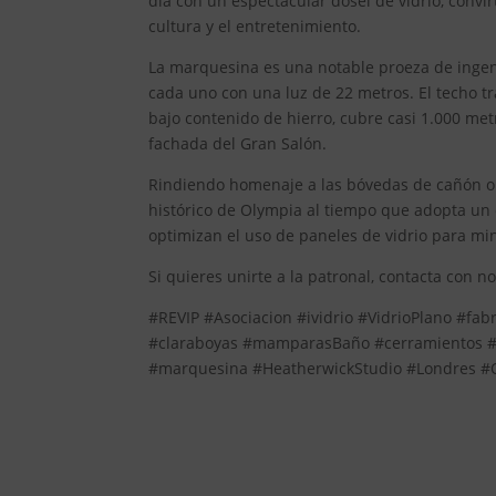
día con un espectacular dosel de vidrio, convi
cultura y el entretenimiento.
La marquesina es una notable proeza de ingeni
cada uno con una luz de 22 metros. El techo t
bajo contenido de hierro, cubre casi 1.000 me
fachada del Gran Salón.
Rindiendo homenaje a las bóvedas de cañón ori
histórico de Olympia al tiempo que adopta un
optimizan el uso de paneles de vidrio para mini
Si quieres unirte a la patronal, contacta con n
#REVIP #Asociacion #ividrio #VidrioPlano #fab
#claraboyas #mamparasBaño #cerramientos #so
#marquesina #HeatherwickStudio #Londres #