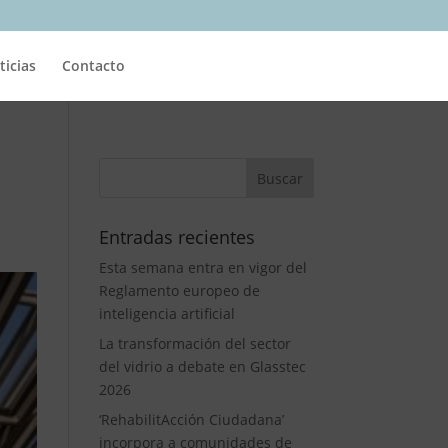
ticias
Contacto
Entradas recientes
Esta semana entra en vigor del
Reglamento europeo de
inteligencia artificial
La transformación del sector
del vidrio a debate en Glasstec
2026
‘RehabilitAcción Ciudadana’
incorpora a comunidades de