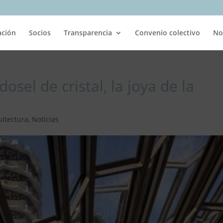
ación
Socios
Transparencia
Convenio colectivo
No
osel de cristal, la joya de la
uitectura
,
Noticias