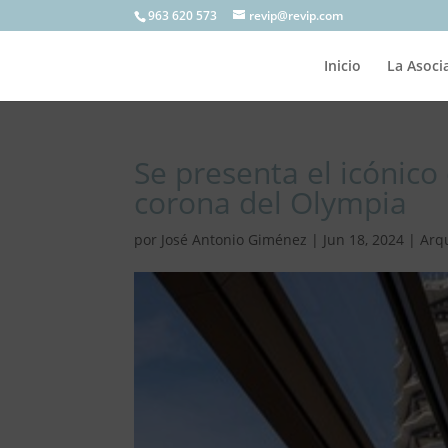
963 620 573
revip@revip.com
Inicio
La Asoci
Se presenta el icónico d
corona del Olympia
por
José Antonio Giménez
|
Jun 18, 2024
|
Arq