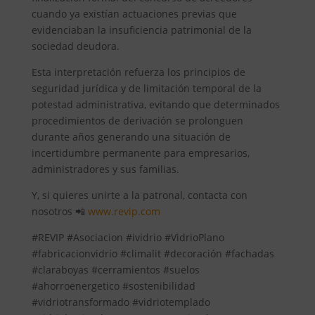
cuando ya existían actuaciones previas que
evidenciaban la insuficiencia patrimonial de la
sociedad deudora.
Esta interpretación refuerza los principios de
seguridad jurídica y de limitación temporal de la
potestad administrativa, evitando que determinados
procedimientos de derivación se prolonguen
durante años generando una situación de
incertidumbre permanente para empresarios,
administradores y sus familias.
Y, si quieres unirte a la patronal, contacta con
nosotros 📲
www.revip.com
#REVIP #Asociacion #ividrio #VidrioPlano
#fabricacionvidrio #climalit #decoración #fachadas
#claraboyas #cerramientos #suelos
#ahorroenergetico #sostenibilidad
#vidriotransformado #vidriotemplado