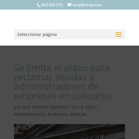
963 620 573
revip@revip.com
Seleccionar página
Se limita el plazo para
reclamar deudas a
administradores de
empresas en concurso
por
José Antonio Giménez
|
Jun 4, 2026
|
Administración
,
Economía
,
Noticias