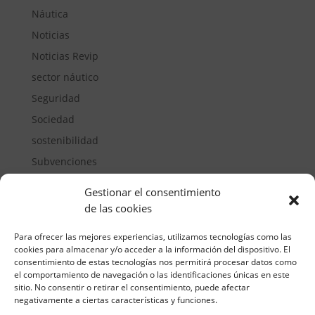
Náutica
Noticias
Noticias Revip
sector náutico
Seguridad
Sociedad
sostenibilidad
Subvenciones
Suelos pisables
Gestionar el consentimiento
Transporte
de las cookies
Vivienda
Para ofrecer las mejores experiencias, utilizamos tecnologías como las
cookies para almacenar y/o acceder a la información del dispositivo. El
consentimiento de estas tecnologías nos permitirá procesar datos como
el comportamiento de navegación o las identificaciones únicas en este
sitio. No consentir o retirar el consentimiento, puede afectar
negativamente a ciertas características y funciones.