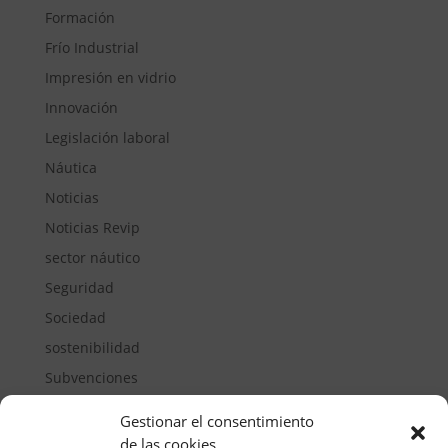
Formación
Frío Industrial
Impresión en vidrio
Innovación
Legislación laboral
Náutica
Noticias
Noticias Revip
sector náutico
Seguridad
Sociedad
sostenibilidad
Subvenciones
Suelos pisables
Gestionar el consentimiento
Transporte
de las cookies