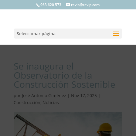
963 620 573
revip@revip.com
Seleccionar página
Se inaugura el
Observatorio de la
Construcción Sostenible
por
José Antonio Giménez
|
Nov 17, 2025
|
Construcción
,
Noticias