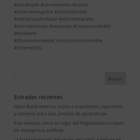
#claraboyas #cerramientos #suelos
#ahorroenergetico #sostenibilidad
#vidriotransformado #vidriotemplado
#vidriolaminado #ventanas #Construcción360
#thinktank
#ObservatoriodelaConstrucciónSostenible
#criteriosESG
Entradas recientes
Glass Build America reúne a arquitectos, ingenieros
y vidrieros para una jornada de aprendizaje
Esta semana entra en vigor del Reglamento europeo
de inteligencia artificial
La transformación del sector del vidrio a debate en