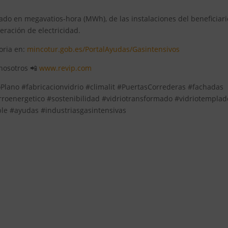
do en megavatios-hora (MWh), de las instalaciones del beneficiari
eración de electricidad.
oria en:
mincotur.gob.es/PortalAyudas/Gasintensivos
 nosotros 📲
www.revip.com
oPlano #fabricacionvidrio #climalit #PuertasCorrederas #fachadas
oenergetico #sostenibilidad #vidriotransformado #vidriotemplad
ble #ayudas #industriasgasintensivas