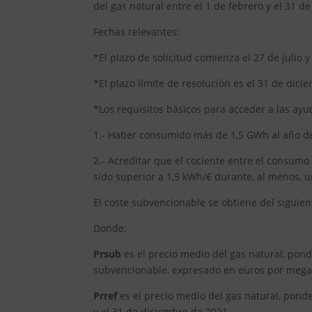
del gas natural entre el 1 de febrero y el 31 d
Fechas relevantes:
*El plazo de solicitud comienza el 27 de julio 
*El plazo límite de resolución es el 31 de dici
*Los requisitos básicos para acceder a las ayu
1.- Haber consumido más de 1,5 GWh al año de
2.- Acreditar que el cociente entre el consumo
sido superior a 1,5 kWh/€ durante, al menos, u
El coste subvencionable se obtiene del siguient
Donde:
Prsub
es el precio medio del gas natural, pond
subvencionable, expresado en euros por mega
Prref
es el precio medio del gas natural, ponde
y el 31 de diciembre de 2021.