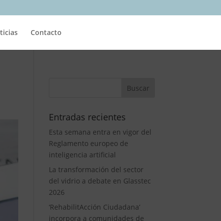
ticias
Contacto
Entradas recientes
Esta semana entra en vigor del
Reglamento europeo de
inteligencia artificial
La transformación del sector
del vidrio a debate en Glasstec
2026
‘RehabilitAcción Ciudadana’
incorpora a comunidades de