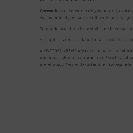
Conssub
es el consumo de gas natural, expresa
excluyendo el gas natural utilizado para la gen
Se puede acceder a los detalles de la convocat
Y, si quieres unirte a la patronal, contacta con
#IYOG2022 #REVIP #Asociacion #ividrio #Vidri
#mamparasBaño #cerramientos #suelos #ahorr
#teletrabajo #viviendasostenible #casasaluda