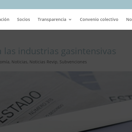
ación
Socios
Transparencia
Convenio colectivo
No
 las industrias gasintensivas
omía
,
Noticias
,
Noticias Revip
,
Subvenciones