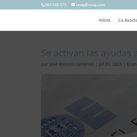
963 620 573
revip@revip.com
Inicio
La Asoci
Se activan las ayudas a
por
José Antonio Giménez
|
Jul 31, 2023
|
Econ