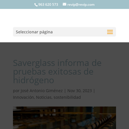
963 620 573
revip@revip.com
Seleccionar página
Saverglass informa de
pruebas exitosas de
hidrógeno
por
José Antonio Giménez
|
Nov 30, 2023
|
Innovación
,
Noticias
,
sostenibilidad