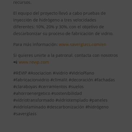
recursos.
El equipo del proyecto llevó a cabo pruebas de
inyección de hidrógeno a tres velocidades
diferentes: 10%, 20% y 30%, con el objetivo de
descarbonizar su proceso de fabricación de vidrio.
Para más información:
www.saverglass.com/en
Si quieres unirte a la patronal, contacta con nosotros
📲
www.revip.com
#REVIP #Asociacion #ividrio #VidrioPlano
#fabricacionvidrio #climalit #decoración #fachadas
#claraboyas #cerramientos #suelos
#ahorroenergetico #sostenibilidad
#vidriotransformado #vidriotemplado #paneles
#vidriolaminado #descarbonización #hidrógeno
#saverglass