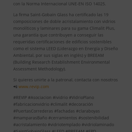
con la Norma Internacional UNE-EN ISO 14025.
La firma Saint-Gobain Glass ha certificado las 19
composiciones de doble acristalamiento con vidrios
monolíticos y laminares para su gama Climalit Plus,
una garantía que contribuyen a conseguir las
requeridas certificaciones de edificios sostenibles
como el sistema LEED (Liderazgo en Energía y Diseño
Ambiental, por sus siglas en inglés) y BREEAM
(Building Research Establishment Environmental
Assessment Methodology).
Si quieres unirte a la patronal, contacta con nosotros
📲
www.revip.com
#REVIP #Asociacion #ividrio #VidrioPlano
#fabricacionvidrio #climalit #decoración
#PuertasCorrederas #fachadas #claraboyas
#mamparasBaño #cerramientos #sostenibilidad
#acristalamiento #vidriotemplado #vidriolaminado
#SaintGobainGlass #LEED #BREEAM #EPD