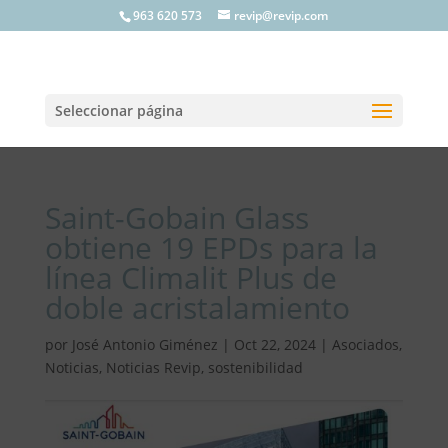
963 620 573
revip@revip.com
Seleccionar página
Saint-Gobain Glass
obtiene 19 EPDs para la
línea Climalit Plus de
doble acristalamiento
por
José Antonio Giménez
|
Oct 22, 2024
|
Asociados
,
Noticias
,
Noticias Revip
,
sostenibilidad