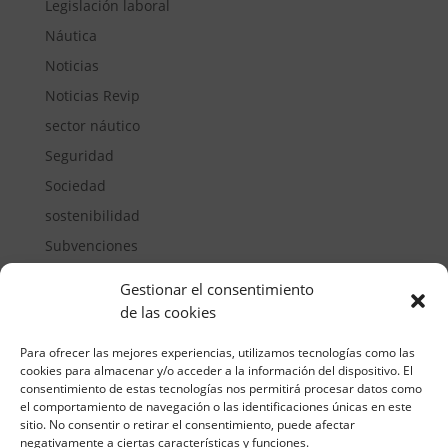
Legislación laboral
Náutica
Noticias
Noticias Revip
sector náutico
Seguridad
Sociedad
sostenibilidad
Subvenciones
Suelos pisables
Gestionar el consentimiento
Transporte
de las cookies
Vivienda
Para ofrecer las mejores experiencias, utilizamos tecnologías como las
cookies para almacenar y/o acceder a la información del dispositivo. El
consentimiento de estas tecnologías nos permitirá procesar datos como
el comportamiento de navegación o las identificaciones únicas en este
sitio. No consentir o retirar el consentimiento, puede afectar
negativamente a ciertas características y funciones.