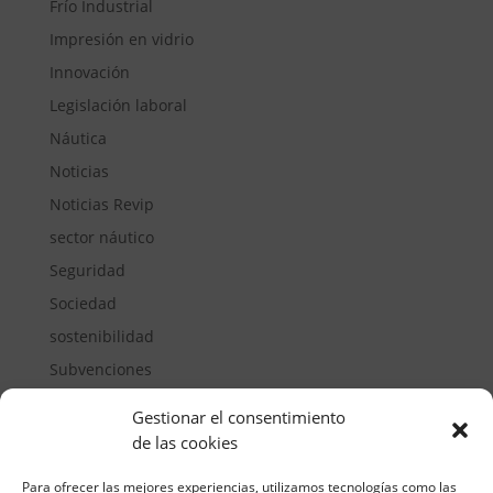
Frío Industrial
Impresión en vidrio
Innovación
Legislación laboral
Náutica
Noticias
Noticias Revip
sector náutico
Seguridad
Sociedad
sostenibilidad
Subvenciones
Suelos pisables
Gestionar el consentimiento
Transporte
de las cookies
Vivienda
Para ofrecer las mejores experiencias, utilizamos tecnologías como las