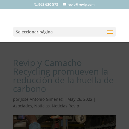
963 620 573
revip@revip.com
Seleccionar página
Revip y Camacho
Recycling promueven la
reducción de la huella de
carbono
por
José Antonio Giménez
|
May 26, 2022
|
Asociados
,
Noticias
,
Noticias Revip