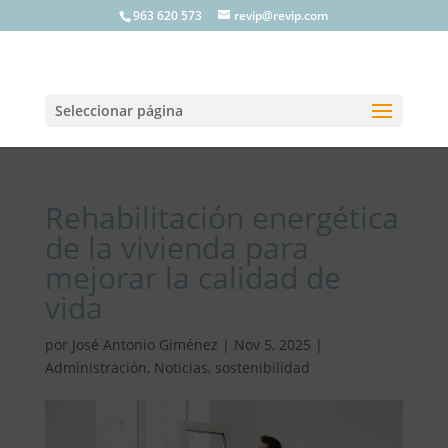
963 620 573
revip@revip.com
Seleccionar página
Rehabilitación energética
de la vivienda para
mejorar la calidad de
vida
por
José Antonio Giménez
|
Nov 5, 2025
|
Administración
,
Noticias
,
sostenibilidad