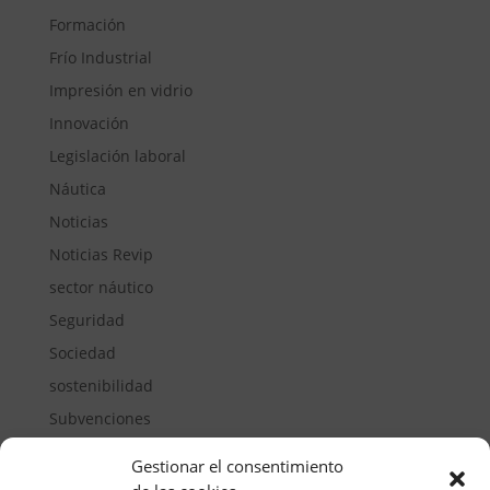
Formación
Frío Industrial
Impresión en vidrio
Innovación
Legislación laboral
Náutica
Noticias
Noticias Revip
sector náutico
Seguridad
Sociedad
sostenibilidad
Subvenciones
Suelos pisables
Gestionar el consentimiento
Transporte