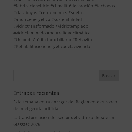
#fabricacionvidrio #climalit #decoración #fachadas
#claraboyas #cerramientos #suelos
#ahorroenergetico #sostenibilidad
#vidriotransformado #vidriotemplado
#vidriolaminado #neutralidadclimática
#UnióndeCréditoInmobiliario #Rehavita
#Rehabilitaciónenergéticadelavivienda
Entradas recientes
Esta semana entra en vigor del Reglamento europeo
de inteligencia artificial
La transformación del sector del vidrio a debate en
Glasstec 2026